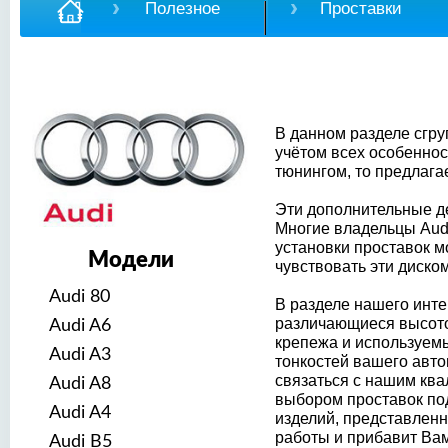
Полезное
Проставки
В данном разделе сгру
учётом всех особеннос
тюнингом, то предлага
Эти дополнительные д
Многие владельцы Audi
установки проставок м
Модели
чувствовать эти диск
Audi 80
В разделе нашего инте
различающиеся высотой
Audi A6
крепежа и используем
Audi A3
тонкостей вашего авто
связаться с нашим кв
Audi A8
выбором проставок под
Audi A4
изделий, представленн
работы и прибавит Ва
Audi B5